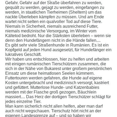
Gefahr. Gefahr auf der Straße überfahren zu werden,
gequält zu werden, gejagt zu werden, eingefangen zu
werden, in staatlichen Tierheimen (Sheltern) um das
nackte Überleben kämpfen zu müssen. Und am Ende
wartet nicht selten ein qualvoller Tod auf diese Tiere.
Niemals in Sicherheit, niemals ausreichend Futter,
niemals medizinische Versorgung, im Winter vom
Kältetod bedroht. Nur die Stärksten überleben – wenn sie
denn den Hundefängern nicht in die Hände fallen....
Es gibt sehr viele Straßenhunde in Rumänien. Es ist ein
Kopfgeld auf jeden Hund ausgesetzt, für Hundefänger ein
lukratives Geschäft.
Wir haben uns entschlossen, hier zu helfen und arbeiten
mit einigen rumänischen Tierschützern zusammen, die
sich in der Nähe von Bukarest unter großem persönlichen
Einsatz um diese heimatlosen Seelen kümmern.
Futtertouren werden gefahren, die Hunde auf eigene
Kosten untergebracht und medizinisch versorgt, kastriert
und gefüttert. Mutterlose Hunde- und Katzenbabies
werden mit der Flasche groß gezogen, Bäuchlein
massiert.... Das Herz der dortigen Tierschützer schlägt für
jedes einzelne Tier.
Man kann sicherlich nicht allen helfen, aber man darf
auch nicht wegschauen. Tierschutz hört nicht an der
eigenen Landesgrenze auf – und so haben wir