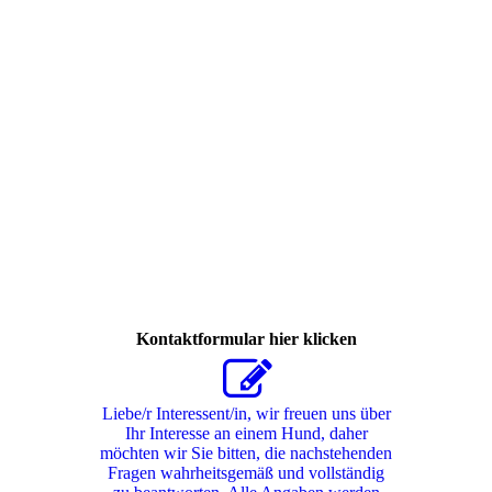
399800042_300952866226546_5189690880169437535_n
Kontaktformular hier klicken
Liebe/r Interessent/in, wir freuen uns über
Ihr Interesse an einem Hund, daher
möchten wir Sie bitten, die nachstehenden
Fragen wahrheitsgemäß und vollständig