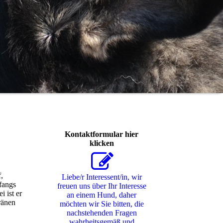
Kontaktformular hier
klicken
,
Liebe/r Interessent/in, wir
nfangs
freuen uns über Ihr Interesse
i ist er
an einem Hund, daher
ränen
möchten wir Sie bitten, die
nachstehenden Fragen
wahrheitsgemäß und