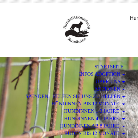
Hun
STARTSEITE
INFOS ADOPTION
ÜBER UNS
AKTIONEN
SPENDEN - HELFEN SIE UNS ZU HELFEN
HÜNDINNEN BIS 12 MONATE
HÜNDINNEN 1-3 JAHRE
HÜNDINNEN 4-7 JAHRE
HÜNDINNEN AB 8 JAHRE
RÜDEN BIS 12 MONATE