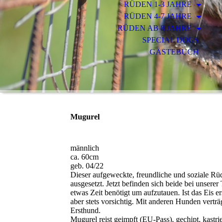
RÜDEN 1-3 JAHRE
RÜDEN 4-7 JAHRE
RÜDEN AB 8 JAHRE
SPECIAL DOGS
GÄSTEBUCH
Mugurel
männlich
ca. 60cm
geb. 04/22
Dieser aufgeweckte, freundliche und soziale Rü
ausgesetzt. Jetzt befinden sich beide bei unsere
etwas Zeit benötigt um aufzutauen. Ist das Eis ers
aber stets vorsichtig. Mit anderen Hunden vertr
Ersthund.
Mugurel reist geimpft (EU-Pass), gechipt, kastr