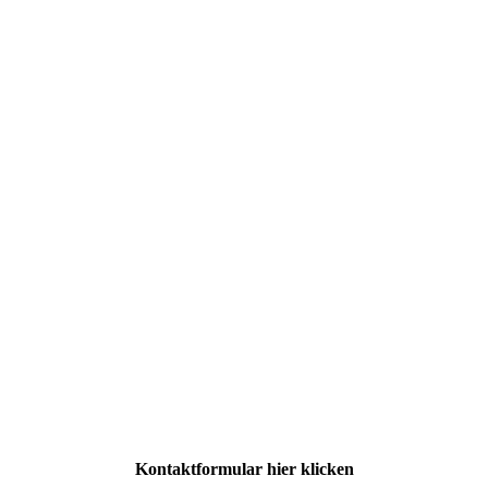
321509118_599615851853042_6015452920215993904_n
Kontaktformular hier klicken