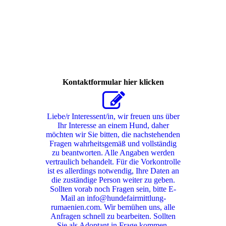
365434364_6881984201826102_1829101246423981186_n
Kontaktformular hier klicken
Liebe/r Interessent/in, wir freuen uns über
Ihr Interesse an einem Hund, daher
möchten wir Sie bitten, die nachstehenden
Fragen wahrheitsgemäß und vollständig
zu beantworten. Alle Angaben werden
vertraulich behandelt. Für die Vorkontrolle
ist es allerdings notwendig, Ihre Daten an
die zuständige Person weiter zu geben.
Sollten vorab noch Fragen sein, bitte E-
Mail an info@hundefairmittlung-
rumaenien.com. Wir bemühen uns, alle
Anfragen schnell zu bearbeiten. Sollten
Sie als Adoptant in Frage kommen,