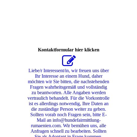
409486871_320490610939438_5013338627386165956_n
Kontaktformular hier klicken
Liebe/r Interessent/in, wir freuen uns über
Ihr Interesse an einem Hund, daher
möchten wir Sie bitten, die nachstehenden
Fragen wahrheitsgemäß und vollständig
zu beantworten. Alle Angaben werden
vertraulich behandelt. Für die Vorkontrolle
ist es allerdings notwendig, Ihre Daten an
die zuständige Person weiter zu geben.
Sollten vorab noch Fragen sein, bitte E-
Mail an info@hundefairmittlung-
rumaenien.com. Wir bemühen uns, alle
Anfragen schnell zu bearbeiten. Sollten
Sie als Adoptant in Frage kommen,