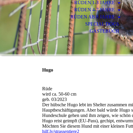
RÜDEN 1-3 JAHRE
RÜDEN 4-7 JAHRE
RÜDEN AB 8 JAHRE
SPECIAL DOGS
GÄSTEBUCH
Hugo
Rüde
wird ca. 50-60 cm
geb. 03/2023
Der hübsche Hugo lebt im Shelter zusammen mit 
Hauptbeschäftigungen. Aber bald würde Hugo sic
Hundeschule gehen und ihm zeigen, wie schön d
Hugo reist geimpft (EU-Pass), gechipt, entwurm
Möchten Sie diesem Hund mit einer kleinen Futt
hilf.ly/strassentiere2