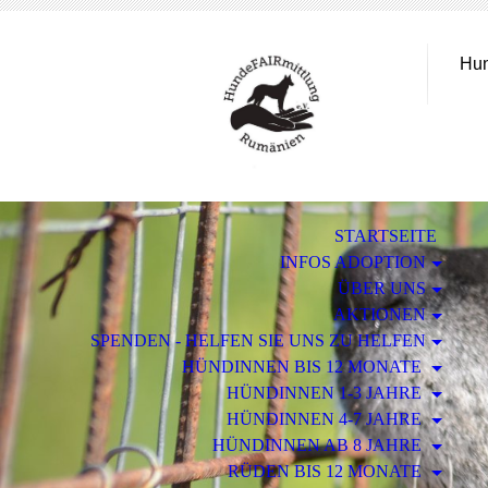
Hun
STARTSEITE
INFOS ADOPTION
ÜBER UNS
AKTIONEN
SPENDEN - HELFEN SIE UNS ZU HELFEN
HÜNDINNEN BIS 12 MONATE
HÜNDINNEN 1-3 JAHRE
HÜNDINNEN 4-7 JAHRE
HÜNDINNEN AB 8 JAHRE
RÜDEN BIS 12 MONATE