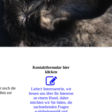
Kontaktformular hier
klicken
t noch die
Liebe/r Interessent/in, wir
 ihm zur
freuen uns über Ihr Interesse
an einem Hund, daher
möchten wir Sie bitten, die
nachstehenden Fragen
wahrheitsgemäß und