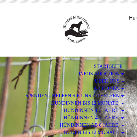
Hun
STARTSEITE
INFOS ADOPTION
ÜBER UNS
AKTIONEN
SPENDEN - HELFEN SIE UNS ZU HELFEN
HÜNDINNEN BIS 12 MONATE
HÜNDINNEN 1-3 JAHRE
HÜNDINNEN 4-7 JAHRE
HÜNDINNEN AB 8 JAHRE
RÜDEN BIS 12 MONATE