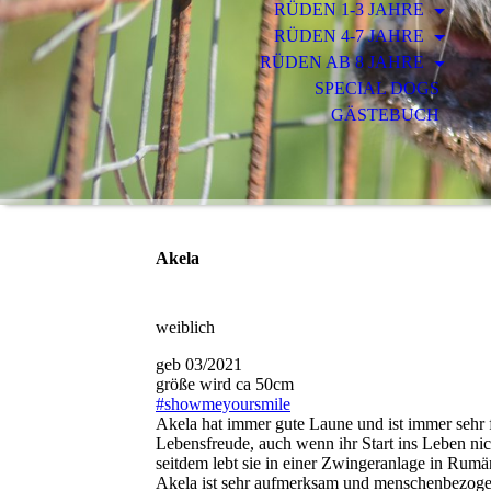
RÜDEN 1-3 JAHRE
RÜDEN 4-7 JAHRE
RÜDEN AB 8 JAHRE
SPECIAL DOGS
GÄSTEBUCH
Akela
weiblich
geb 03/2021
größe wird ca 50cm
#showmeyoursmile
Akela hat immer gute Laune und ist immer sehr 
Lebensfreude, auch wenn ihr Start ins Leben nic
seitdem lebt sie in einer Zwingeranlage in Rumä
Akela ist sehr aufmerksam und menschenbezoge