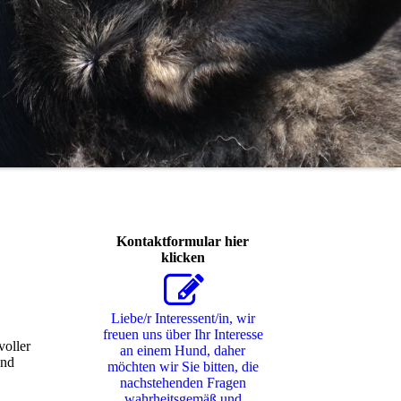
Kontaktformular hier
klicken
Liebe/r Interessent/in, wir
freuen uns über Ihr Interesse
voller
an einem Hund, daher
und
möchten wir Sie bitten, die
nachstehenden Fragen
wahrheitsgemäß und