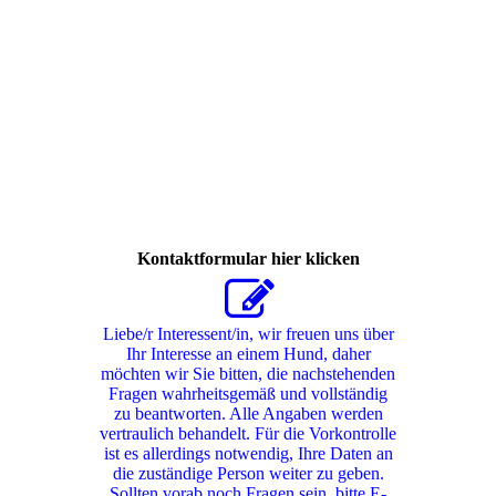
430055869_372297652425400_3437397042291098169_n
Kontaktformular hier klicken
Liebe/r Interessent/in, wir freuen uns über
Ihr Interesse an einem Hund, daher
möchten wir Sie bitten, die nachstehenden
Fragen wahrheitsgemäß und vollständig
zu beantworten. Alle Angaben werden
vertraulich behandelt. Für die Vorkontrolle
ist es allerdings notwendig, Ihre Daten an
die zuständige Person weiter zu geben.
Sollten vorab noch Fragen sein, bitte E-