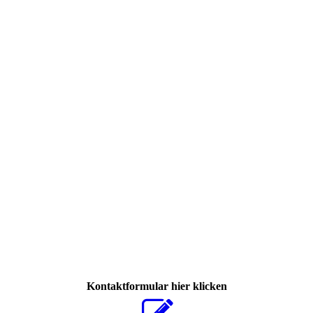
365407149_6881965675161288_4900397756423101097_n
Kontaktformular hier klicken