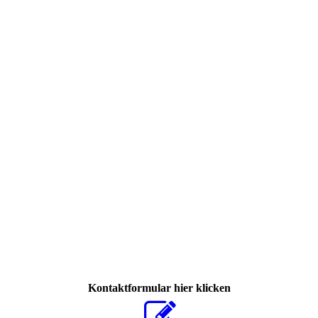
375134474_6982692171755304_2833810693614489930_n
Kontaktformular hier klicken