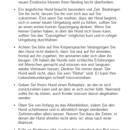
neuen Eindrücke können Ihren Neuling leicht überfordern.
Ein ängstlicher Hund braucht besonders viel Zeit. Bedrängen
Sie ihn nicht, lassen Sie ihn von sich aus auf Sie
zukommen. Erst wenn Sie merken, dass der Hund beginnt,
sich in seiner neuen Umgebung wohl zu fühlen, sollten Sie
an einen ersten kurzen Spaziergang denken. Wenn Sie
keinen Garten haben, in dem der Hund sich lösen kann,
sollten Sie das "Gassigehen" möglichst kurz und in ruhiger
Umgebung durchführen.
Achten Sie bitte auf Ihre Körpersprache! Verängstigen Sie
den Hund nicht dadurch, dass Sie laut auf ihn einreden,
frontal auf ihn zugehen, ihn anstarren oder sich über ihn
beugen. Oft haben die Hunde sehr schlechte Erfahrungen
mit Menschen gemacht und müssen nun erst langsam
wieder Vertrauen fassen. Denken Sie immer daran: Der
Hund weiß nicht, dass Sie sein "Retter" sind. Er kann Ihre
Liebesbekundungen schnell missverstehen.
Geben Sie Ihrem Hund einen Ruheplatz, an den er sich
zurückziehen kann und an dem er sich sicher fühlt. Niemand
sollte ihn da stören, auch Kinder müssen davon abgehalten
werden.
Üben Sie von Anfang an das Alleinbleiben, indem Sie den
Hund schrittweise und in allmählich länger werdenden
Zeitintervallen allein lassen. Nutzen Sie dazu die Zeiten, in
denen der Hund ohnehin nicht aktiv ist, etwa nach einer
Mahlzeit.
Falls es Probleme gibt, suchen Sie unbedingt den Rat eines