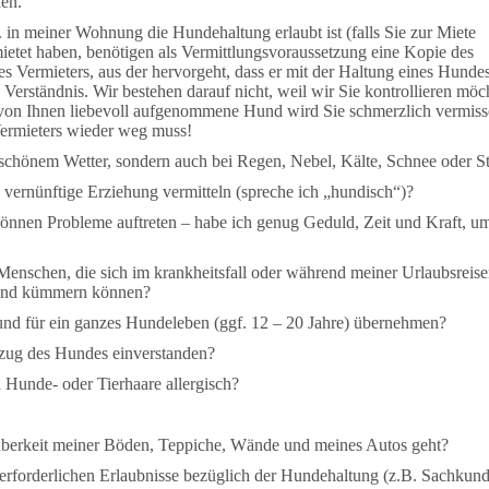
en.
 in meiner Wohnung die Hundehaltung erlaubt ist (falls Sie zur Miete
etet haben, benötigen als Vermittlungsvoraussetzung eine Kopie des
s Vermieters, aus der hervorgeht, dass er mit der Haltung eines Hunde
m Verständnis. Wir bestehen darauf nicht, weil wir Sie kontrollieren möc
 von Ihnen liebevoll aufgenommene Hund wird Sie schmerzlich vermiss
ermieters wieder weg muss!
i schönem Wetter, sondern auch bei Regen, Nebel, Kälte, Schnee oder 
vernünftige Erziehung vermitteln (spreche ich „hundisch“)?
nen Probleme auftreten – habe ich genug Geduld, Zeit und Kraft, u
enschen, die sich im krankheitsfall oder während meiner Urlaubsreis
Hund kümmern können?
und für ein ganzes Hundeleben (ggf. 12 – 20 Jahre) übernehmen?
nzug des Hundes einverstanden?
 Hunde- oder Tierhaare allergisch?
auberkeit meiner Böden, Teppiche, Wände und meines Autos geht?
 erforderlichen Erlaubnisse bezüglich der Hundehaltung (z.B. Sachkund