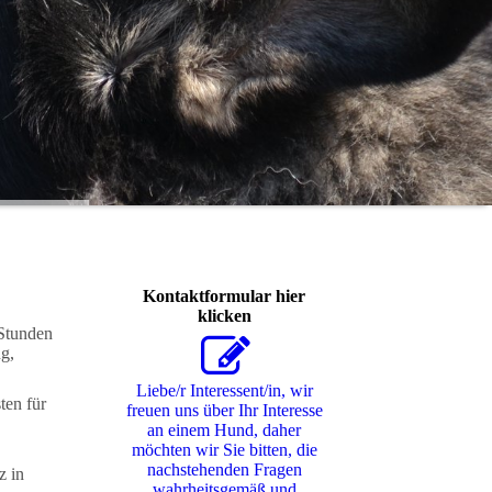
Kontaktformular hier
klicken
 Stunden
ng,
Liebe/r Interessent/in, wir
ten für
freuen uns über Ihr Interesse
an einem Hund, daher
möchten wir Sie bitten, die
nachstehenden Fragen
z in
wahrheitsgemäß und