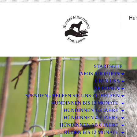
Hun
STARTSEITE
INFOS ADOPTION
ÜBER UNS
AKTIONEN
SPENDEN - HELFEN SIE UNS ZU HELFEN
HÜNDINNEN BIS 12 MONATE
HÜNDINNEN 1-3 JAHRE
HÜNDINNEN 4-7 JAHRE
HÜNDINNEN AB 8 JAHRE
RÜDEN BIS 12 MONATE