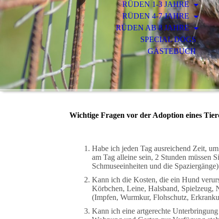
RÜDEN 1-3 JAHRE
RÜDEN 4-7 JAHRE
RÜDEN AB 8 JAHRE
SPECIAL DOGS
GÄSTEBUCH
Wichtige Fragen vor der Adoption eines Tier
Habe ich jeden Tag ausreichend Zeit, u
am Tag alleine sein, 2 Stunden müssen Si
Schmuseeinheiten und die Spaziergänge)
Kann ich die Kosten, die ein Hund verur
Körbchen, Leine, Halsband, Spielzeug, Nä
(Impfen, Wurmkur, Flohschutz, Erkranku
Kann ich eine artgerechte Unterbringung