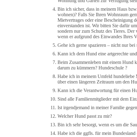
Wohnung und Garten zur Verfügung steh
Bin ich sicher, dass in meinem Haus bzw.
wohnen)? Falls Sie Ihren Wohnraum gemi
Mietvertrages oder eine Bescheinigung de
einverstanden ist. Wir bitten Sie dafür u
sondern nur zum Schutz des Tieres. Der
wenn er aufgrund des Einwandes Ihres V
Gehe ich gerne spazieren – nicht nur be
Kann ich dem Hund eine artgerechte und 
Beim Zusammenleben mit einem Hund kön
darum zu kümmern? Hundeschule ?
Habe ich in meinem Umfeld hundeliebe M
über einen längeren Zeitraum um den 
Kann ich die Verantwortung für einen H
Sind alle Familienmitglieder mit dem Ei
Ist irgendjemand in meiner Familie gegen
Welcher Hund passt zu mir?
Bin ich sehr besorgt, wenn es um die S
Habe ich die ggfls. für mein Bundesland