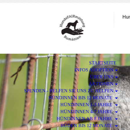
Hun
STARTSEITE
INFOS ADOPTION
ÜBER UNS
AKTIONEN
SPENDEN - HELFEN SIE UNS ZU HELFEN
HÜNDINNEN BIS 12 MONATE
HÜNDINNEN 1-3 JAHRE
HÜNDINNEN 4-7 JAHRE
HÜNDINNEN AB 8 JAHRE
RÜDEN BIS 12 MONATE