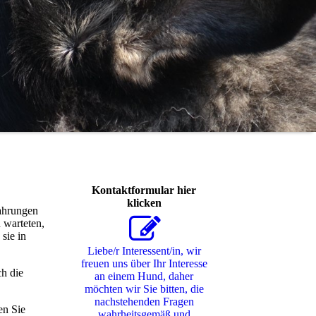
Kontaktformular hier
klicken
fahrungen
 warteten,
sie in
Liebe/r Interessent/in, wir
freuen uns über Ihr Interesse
ch die
an einem Hund, daher
möchten wir Sie bitten, die
nachstehenden Fragen
en Sie
wahrheitsgemäß und